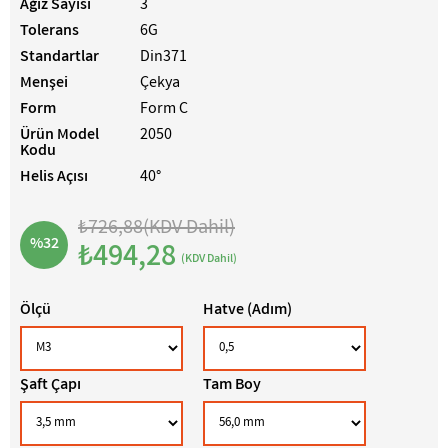
Ağız Sayısı
3
Tolerans
6G
Standartlar
Din371
Menşei
Çekya
Form
Form C
Ürün Model
2050
Kodu
Helis Açısı
40°
₺726,88
(KDV Dahil)
%
32
₺494,28
(KDV Dahil)
İndirim
Ölçü
Hatve (Adım)
Şaft Çapı
Tam Boy