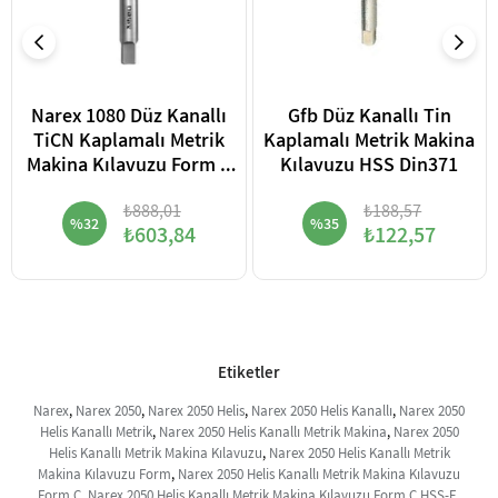
Narex 1080 Düz Kanallı
Gfb Düz Kanallı Tin
TiCN Kaplamalı Metrik
Kaplamalı Metrik Makina
Makina Kılavuzu Form C
Kılavuzu HSS Din371
HSS-E 6HX Din371 Döküm
₺888,01
₺188,57
İçin
%32
%35
₺603,84
₺122,57
Etiketler
Narex
,
Narex 2050
,
Narex 2050 Helis
,
Narex 2050 Helis Kanallı
,
Narex 2050
Helis Kanallı Metrik
,
Narex 2050 Helis Kanallı Metrik Makina
,
Narex 2050
Helis Kanallı Metrik Makina Kılavuzu
,
Narex 2050 Helis Kanallı Metrik
Makina Kılavuzu Form
,
Narex 2050 Helis Kanallı Metrik Makina Kılavuzu
Form C
,
Narex 2050 Helis Kanallı Metrik Makina Kılavuzu Form C HSS-E
,