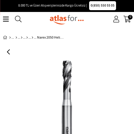
8.000 TL ve Üzeri Alışverişlerinizde Kargo Ücretsiz |
0(850) 550 55 05
0
Narex 2050 Helis Kanallı Metrik Makina Kılavuzu Form C HSS-E 6G Din371