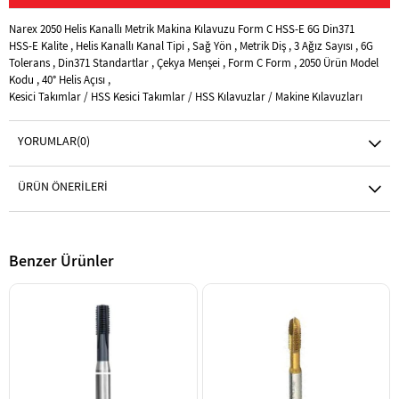
Narex 2050 Helis Kanallı Metrik Makina Kılavuzu Form C HSS-E 6G Din371
HSS-E Kalite , Helis Kanallı Kanal Tipi , Sağ Yön , Metrik Diş , 3 Ağız Sayısı , 6G
Tolerans , Din371 Standartlar , Çekya Menşei , Form C Form , 2050 Ürün Model
Kodu , 40° Helis Açısı ,
Kesici Takımlar / HSS Kesici Takımlar / HSS Kılavuzlar / Makine Kılavuzları
YORUMLAR
(0)
ÜRÜN ÖNERILERI
Benzer Ürünler