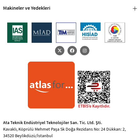
6G
,
Narex 2050 Helis Kanallı Metrik Makina Kılavuzu 6G Din371
,
Narex
Makineler ve Yedekleri
2050 Helis Kanallı Metrik Makina Kılavuzu Din371
,
Narex 2050 Helis
Kanallı Metrik Makina Form
,
Narex 2050 Helis Kanallı Metrik Makina
Form C
,
Narex 2050 Helis Kanallı Metrik Makina Form C HSS-E
,
Narex
2050 Helis Kanallı Metrik Makina Form C HSS-E 6G
,
Narex 2050 Helis
Kanallı Metrik Makina Form C HSS-E 6G Din371
,
Narex 2050 Helis Kanallı
Metrik Makina Form C HSS-E Din371
,
Narex 2050 Helis Kanallı Metrik
Makina Form C 6G
,
Narex 2050 Helis Kanallı Metrik Makina Form C 6G
Din371
,
Narex 2050 Helis Kanallı Metrik Makina Form C Din371
,
Narex
2050 Helis Kanallı Metrik Makina Form HSS-E
,
Narex 2050 Helis Kanallı
Metrik Makina Form HSS-E 6G
,
TM.N-371C03(6G)
,
Narex 2050 Helis
Kanallı Metrik Makina Form HSS-E 6G Din371
,
Ata Teknik Endüstriyel Teknolojiler San. Tic. Ltd. Şti.
Kavaklı, Köprülü Mehmet Paşa Sk Doğa Rezidans No: 24 Dükkan: 2,
34520 Beylikdüzü/İstanbul