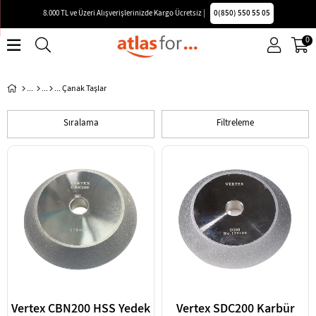
8.000 TL ve Üzeri Alışverişlerinizde Kargo Ücretsiz |
0(850) 550 55 05
0
Çanak Taşlar
Sıralama
Filtreleme
Vertex CBN200 HSS Yedek
Vertex SDC200 Karbür