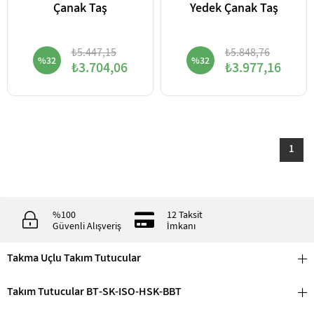
Çanak Taş
Yedek Çanak Taş
₺5.447,15
₺5.848,76
%32
%32
₺3.704,06
₺3.977,16
1
%100
12 Taksit
Güvenli Alışveriş
İmkanı
Takma Uçlu Takım Tutucular
Takım Tutucular BT-SK-ISO-HSK-BBT