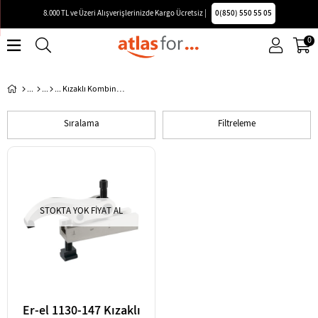
8.000 TL ve Üzeri Alışverişlerinizde Kargo Ücretsiz |
0(850) 550 55 05
0
Kızaklı Kombine Bağlama Pabuçları
Sıralama
Filtreleme
STOKTA YOK FIYAT AL
Er-el 1130-147 Kızaklı