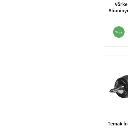
Vörker
Alüminy
%32
Temak İn