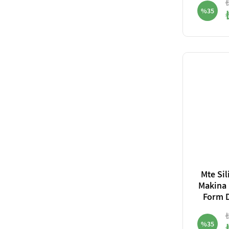
%35
Mte Sil
Makina
Form 
%35