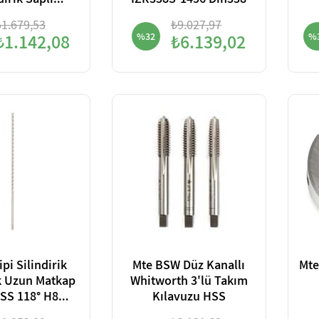
dirik Saplı
IZR338S-1456 Din338
li Sac Delme
₺1.679,53
₺9.027,97
bı Seti HSS
₺1.142,08
%32
₺6.139,02
%
pi Silindirik
Mte BSW Düz Kanallı
Mte
k Uzun Matkap
Whitworth 3'lü Takım
SS 118° H8
Kılavuzu HSS
n1869/3