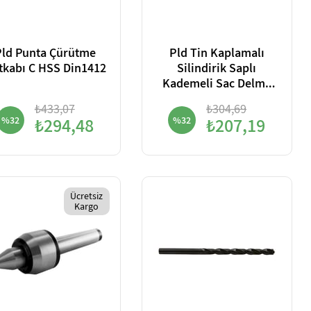
Pld Punta Çürütme
Pld Tin Kaplamalı
Matkabı C HSS Din1412
Silindirik Saplı
Kademeli Sac Delme
Matkabı HSS
₺433,07
₺304,69
%32
₺294,48
%32
₺207,19
Ücretsiz
Kargo