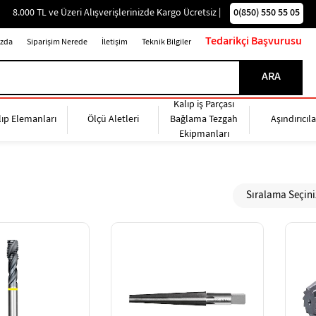
0(850) 550 55 05
8.000 TL ve Üzeri Alışverişlerinizde Kargo Ücretsiz |
Tedarikçi Başvurusu
zda
Siparişim Nerede
İletişim
Teknik Bilgiler
Kalıp iş Parçası
lıp Elemanları
Ölçü Aletleri
Bağlama Tezgah
Aşındırıcıla
Ekipmanları