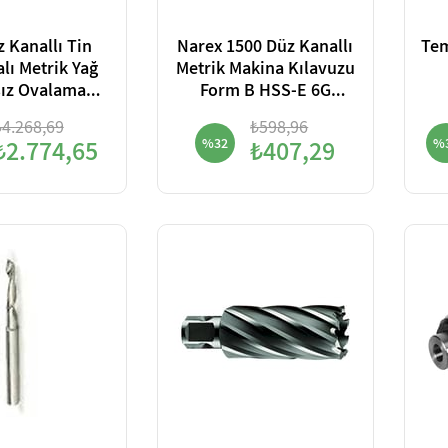
 Kanallı Tin
Narex 1500 Düz Kanallı
Tem
lı Metrik Yağ
Metrik Makina Kılavuzu
sız Ovalama
Form B HSS-E 6G
 Form C HSS-E
Din371
₺4.268,69
₺598,96
X Din371
₺2.774,65
%32
₺407,29
%