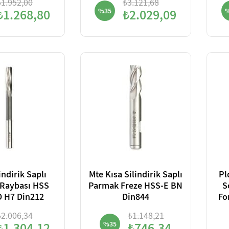
₺1.952,00
₺3.121,68
₺1.268,80
%35
₺2.029,09
indirik Saplı
Mte Kısa Silindirik Saplı
Pl
 Raybası HSS
Parmak Freze HSS-E BN
S
D H7 Din212
Din844
Fo
₺2.006,34
₺1.148,21
%35