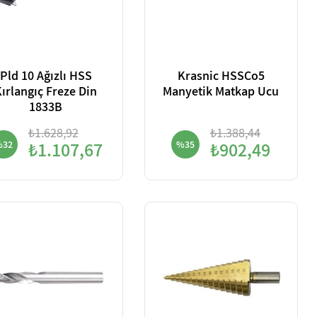
Pld 10 Ağızlı HSS
Krasnic HSSCo5
ırlangıç Freze Din
Manyetik Matkap Ucu
1833B
₺1.628,92
₺1.388,44
%32
₺1.107,67
%35
₺902,49