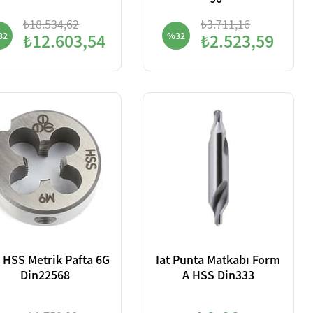
90°
₺18.534,62
₺3.711,16
32
₺12.603,54
%32
₺2.523,59
 HSS Metrik Pafta 6G
Iat Punta Matkabı Form
Din22568
A HSS Din333