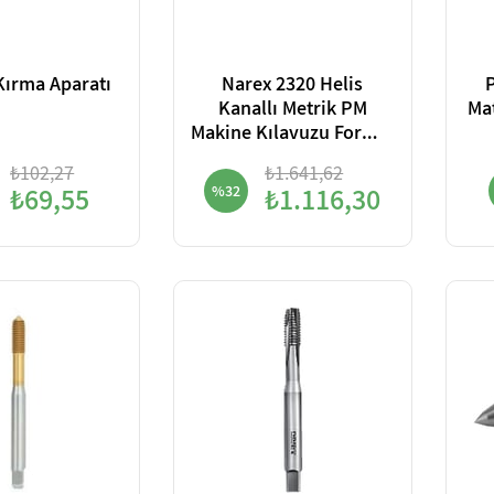
Kırma Aparatı
Narex 2320 Helis
Kanallı Metrik PM
Makine Kılavuzu Form C
6H Din371/C
₺102,27
₺1.641,62
₺69,55
%32
₺1.116,30