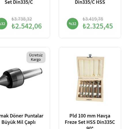
Set Din335/C
Din335/C HSS
₺3.738,32
₺3.419,78
%32
₺2.542,06
%32
₺2.325,45
Ücretsiz
Kargo
mak Döner Puntalar
Pld 100 mm Havşa
Büyük Mil Çaplı
Freze Set HSS Din335C