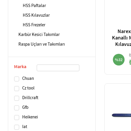
HSS Paftalar
HSS Kılavuzlar
HSS Frezeler
Narex
Karbür Kesici Takımlar
Kanallı 
Kılavu
Raspa Uçları ve Takımları
Din376 A
%32
Marka
Chuan
Cz tool
Drillcraft
Gfb
Heikenei
Iat