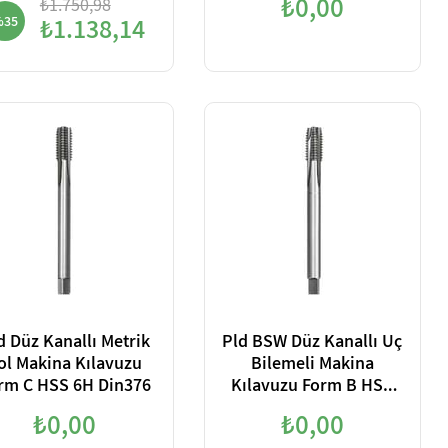
₺0,00
₺1.750,98
%35
₺1.138,14
d Düz Kanallı Metrik
Pld BSW Düz Kanallı Uç
ol Makina Kılavuzu
Bilemeli Makina
rm C HSS 6H Din376
Kılavuzu Form B HSS
6H Din376
₺0,00
₺0,00