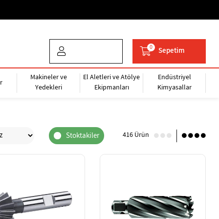
0
Sepetim
Makineler ve
El Aletleri ve Atölye
Endüstriyel
r
Yedekleri
Ekipmanları
Kimyasallar
416 Ürün
Stoktakiler