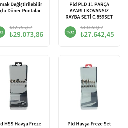
mak Değiştirilebilir
Pld PLD 11 PARÇA
çlu Döner Puntalar
AYARLI KOVANSIZ
RAYBA SETİ C.859SET
₺42.755,67
₺40.650,67
32
₺29.073,86
%32
₺27.642,45
ld HSS Havşa Freze
Pld Havşa Freze Set