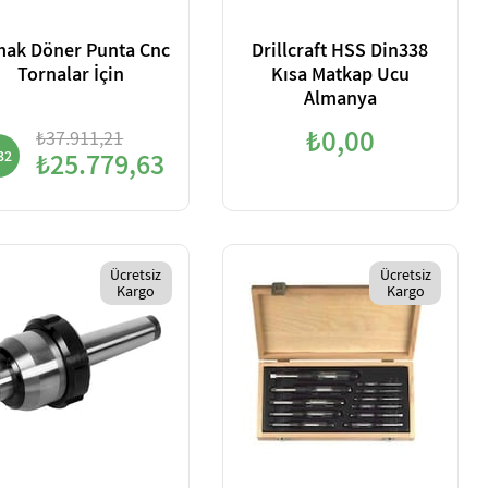
ak Döner Punta Cnc
Drillcraft HSS Din338
Tornalar İçin
Kısa Matkap Ucu
Almanya
₺0,00
₺37.911,21
32
₺25.779,63
Ücretsiz
Ücretsiz
Kargo
Kargo