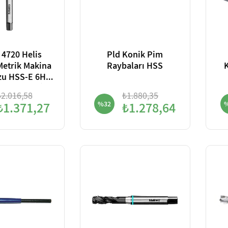
 4720 Helis
Pld Konik Pim
Metrik Makina
Raybaları HSS
K
zu HSS-E 6H
lüminyum İçin
₺2.016,58
₺1.880,35
₺1.371,27
%32
₺1.278,64