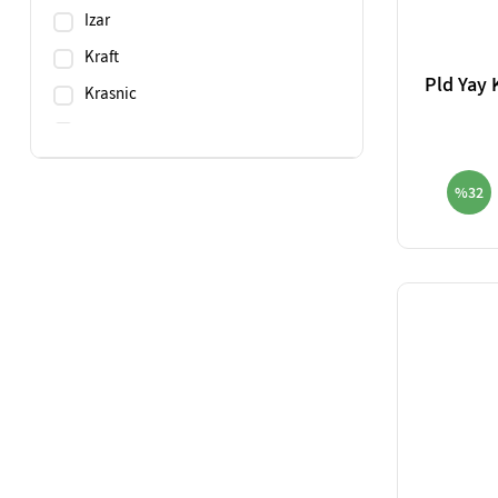
Izar
Kraft
Pld Yay 
Krasnic
Maier
Mte
%32
Narex
Pılana
Pld
Poldi