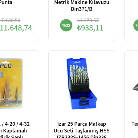
Punta
Metrik Makine Kılavuzu
Din371/B
17.130,50
₺1.379,57
11.648,74
%32
₺938,11
 / 4-20 / 4-32
Izar 25 Parça Matkap
Te
n Kaplamalı
Ucu Seti Taşlanmış HSS