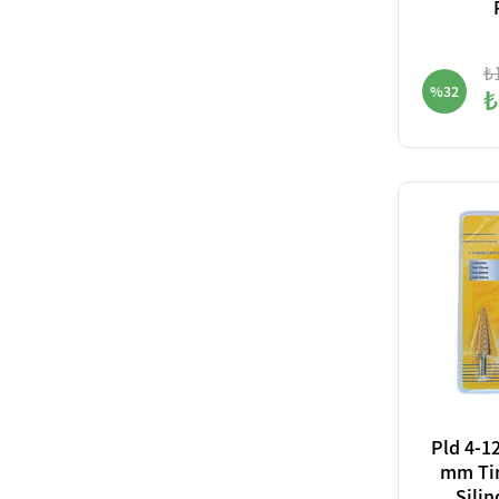
₺
%32
₺
Pld 4-12
mm Ti