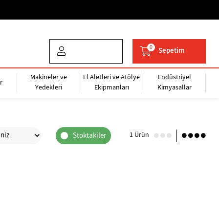
0
Sepetim
Makineler ve
El Aletleri ve Atölye
Endüstriyel
r
Yedekleri
Ekipmanları
Kimyasallar
1 Ürün
Stoktakiler