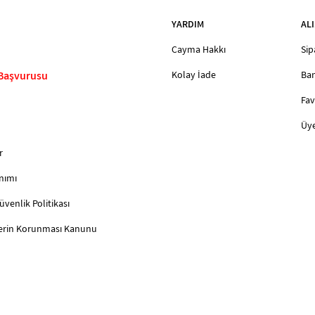
YARDIM
ALI
Cayma Hakkı
Sip
 Başvurusu
Kolay İade
Ban
Fav
Üye
r
nımı
Güvenlik Politikası
ilerin Korunması Kanunu