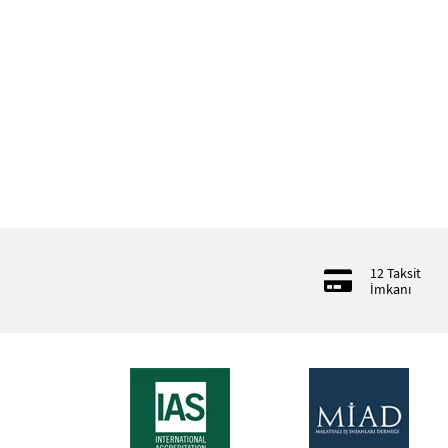
12 Taksit
İmkanı