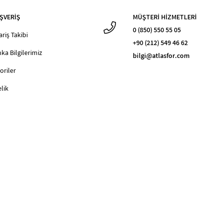
ŞVERİŞ
MÜŞTERİ HİZMETLERİ
0 (850) 550 55 05
ariş Takibi
+90 (212) 549 46 62
ka Bilgilerimiz
bilgi@atlasfor.com
oriler
lik