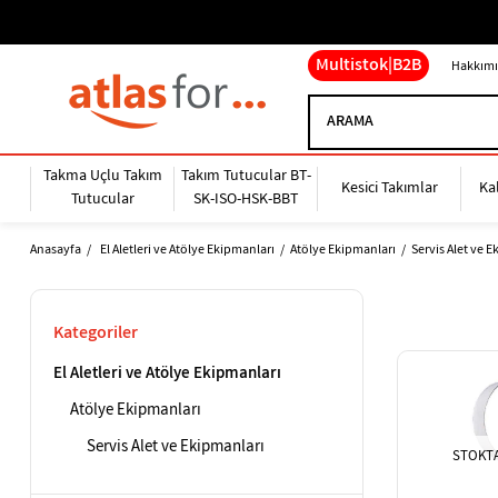
Multistok|B2B
Hakkımı
Takma Uçlu Takım
Takım Tutucular BT-
Kesici Takımlar
Ka
Tutucular
SK-ISO-HSK-BBT
Anasayfa
El Aletleri ve Atölye Ekipmanları
Atölye Ekipmanları
Servis Alet ve 
Kategoriler
El Aletleri ve Atölye Ekipmanları
Atölye Ekipmanları
Servis Alet ve Ekipmanları
STOKTA