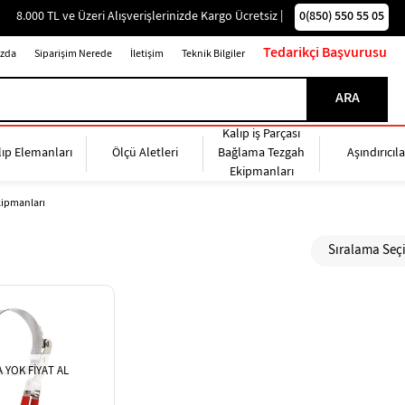
0(850) 550 55 05
8.000 TL ve Üzeri Alışverişlerinizde Kargo Ücretsiz |
Tedarikçi Başvurusu
zda
Siparişim Nerede
İletişim
Teknik Bilgiler
Kalıp iş Parçası
lıp Elemanları
Ölçü Aletleri
Bağlama Tezgah
Aşındırıcıla
Ekipmanları
Ekipmanları
 YOK FIYAT AL