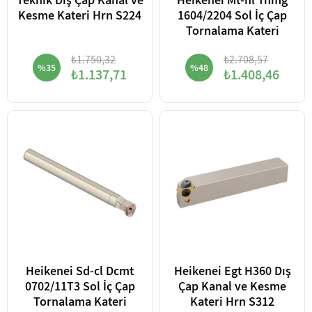
Teknik Dış Çap Kanal ve
Heikenei Mt-nl Tnmg
Kesme Kateri Hrn S224
1604/2204 Sol İç Çap
Tornalama Kateri
₺1.750,32
₺2.708,57
%35
%48
₺1.137,71
₺1.408,46
Heikenei Sd-cl Dcmt
Heikenei Egt H360 Dış
0702/11T3 Sol İç Çap
Çap Kanal ve Kesme
Tornalama Kateri
Kateri Hrn S312