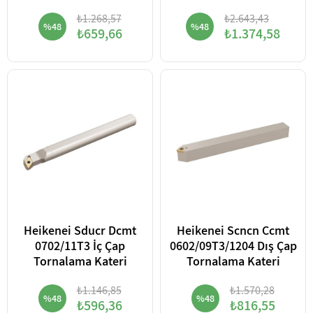
₺1.268,57
₺2.643,43
%48
%48
₺659,66
₺1.374,58
Heikenei Sducr Dcmt
Heikenei Scncn Ccmt
0702/11T3 İç Çap
0602/09T3/1204 Dış Çap
Tornalama Kateri
Tornalama Kateri
₺1.146,85
₺1.570,28
%48
%48
₺596,36
₺816,55