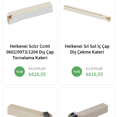
Heikenei Sclcr Ccmt
Heikenei Sıl Sol İç Çap
0602/09T3/1204 Dış Çap
Diş Çekme Kateri
Tornalama Kateri
₺1.570,28
₺1.570,28
%48
%48
₺816,55
₺816,55