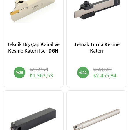
Teknik Dış Çap Kanal ve
Temak Torna Kesme
Kesme Kateri Iscr DGN
Kateri
₺2.097,74
₺3.611,68
%35
%32
₺1.363,53
₺2.455,94