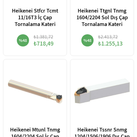
Heikenei Stfcr Tcmt
Heikenei Ttgnl Tnmg
11/16T3 İç Çap
1604/2204 Sol Dış Çap
Tornalama Kateri
Tornalama Kateri
₺1.381,72
₺2.413,72
%48
%48
₺718,49
₺1.255,13
Heikenei Mtunl Tnmg
Heikenei Tssnr Snmg