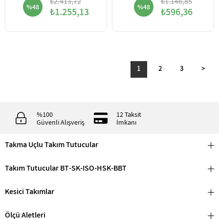
₺2.413,72
₺1.146,85
%48
%48
₺1.255,13
₺596,36
1
2
3
>
%100
12 Taksit
Güvenli Alışveriş
İmkanı
Takma Uçlu Takım Tutucular
Takım Tutucular BT-SK-ISO-HSK-BBT
Kesici Takımlar
Ölçü Aletleri