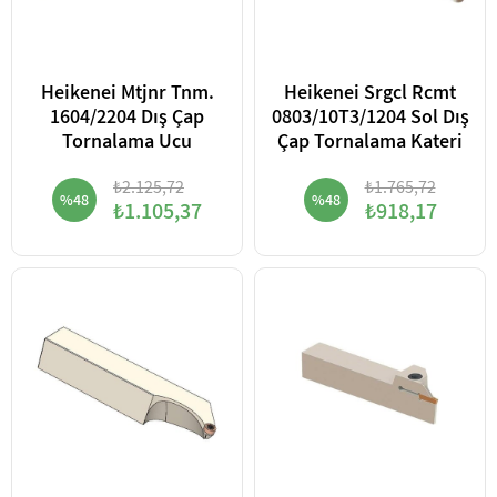
Heikenei Mtjnr Tnm.
Heikenei Srgcl Rcmt
1604/2204 Dış Çap
0803/10T3/1204 Sol Dış
Tornalama Ucu
Çap Tornalama Kateri
₺2.125,72
₺1.765,72
%48
%48
₺1.105,37
₺918,17