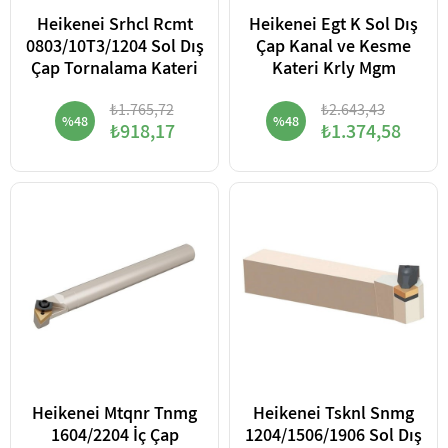
Heikenei Srhcl Rcmt
Heikenei Egt K Sol Dış
0803/10T3/1204 Sol Dış
Çap Kanal ve Kesme
Çap Tornalama Kateri
Kateri Krly Mgm
₺1.765,72
₺2.643,43
%48
%48
₺918,17
₺1.374,58
Heikenei Mtqnr Tnmg
Heikenei Tsknl Snmg
1604/2204 İç Çap
1204/1506/1906 Sol Dış