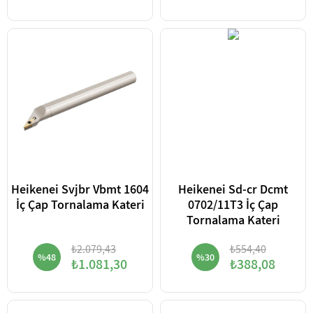
Heikenei Svjbr Vbmt 1604
Heikenei Sd-cr Dcmt
İç Çap Tornalama Kateri
0702/11T3 İç Çap
Tornalama Kateri
₺2.079,43
₺554,40
%48
%30
₺1.081,30
₺388,08