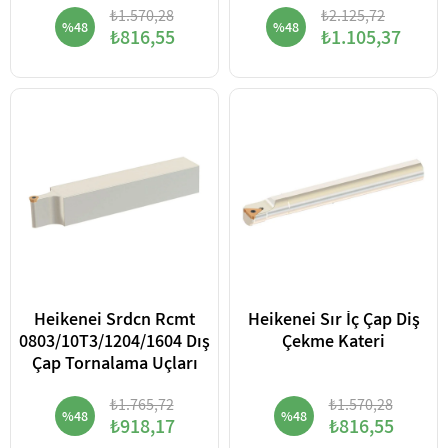
₺1.570,28
₺2.125,72
%48
%48
₺816,55
₺1.105,37
Heikenei Srdcn Rcmt
Heikenei Sır İç Çap Diş
0803/10T3/1204/1604 Dış
Çekme Kateri
Çap Tornalama Uçları
₺1.765,72
₺1.570,28
%48
%48
₺918,17
₺816,55