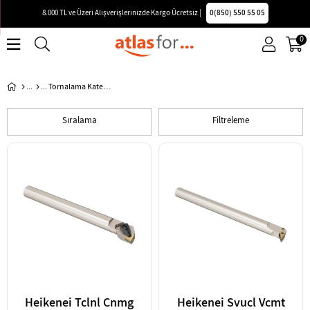
8.000 TL ve Üzeri Alışverişlerinizde Kargo Ücretsiz |
0(850) 550 55 05
0
Tornalama Katerleri
Sıralama
Filtreleme
Heikenei Tclnl Cnmg
Heikenei Svucl Vcmt