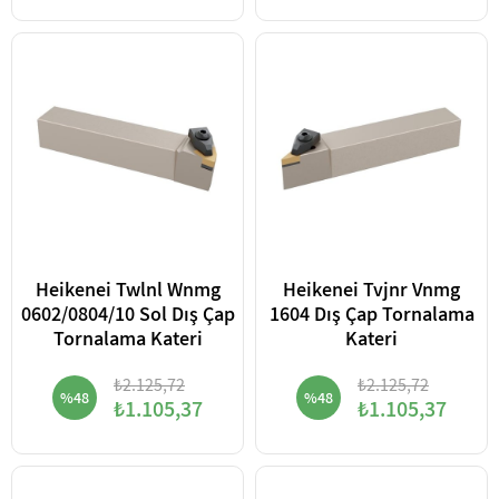
Heikenei Twlnl Wnmg
Heikenei Tvjnr Vnmg
0602/0804/10 Sol Dış Çap
1604 Dış Çap Tornalama
Tornalama Kateri
Kateri
₺2.125,72
₺2.125,72
%48
%48
₺1.105,37
₺1.105,37