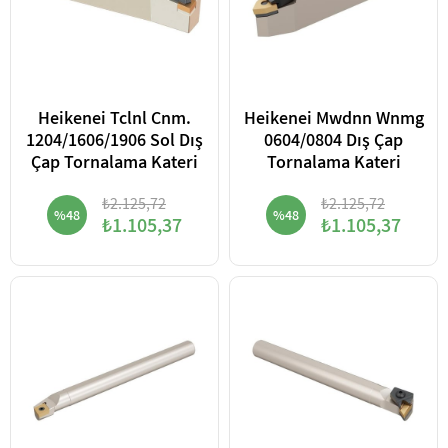
Heikenei Tclnl Cnm.
Heikenei Mwdnn Wnmg
1204/1606/1906 Sol Dış
0604/0804 Dış Çap
Çap Tornalama Kateri
Tornalama Kateri
₺2.125,72
₺2.125,72
%48
%48
₺1.105,37
₺1.105,37