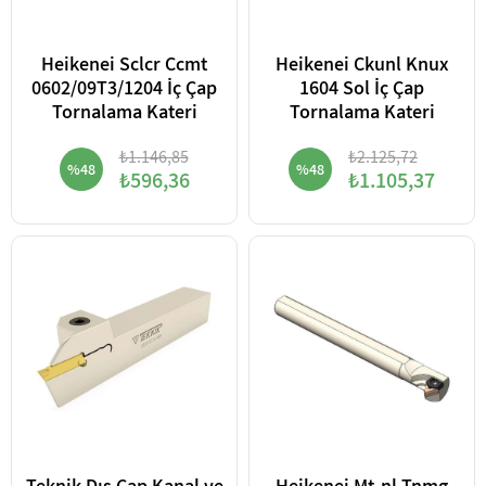
Heikenei Sclcr Ccmt
Heikenei Ckunl Knux
0602/09T3/1204 İç Çap
1604 Sol İç Çap
Tornalama Kateri
Tornalama Kateri
₺1.146,85
₺2.125,72
%48
%48
₺596,36
₺1.105,37