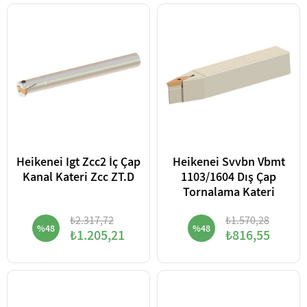
Heikenei Igt Zcc2 İç Çap
Heikenei Svvbn Vbmt
Kanal Kateri Zcc ZT.D
1103/1604 Dış Çap
Tornalama Kateri
₺2.317,72
₺1.570,28
%48
%48
₺1.205,21
₺816,55