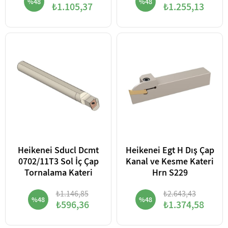
%48
%48
₺1.105,37
₺1.255,13
Heikenei Sducl Dcmt
Heikenei Egt H Dış Çap
0702/11T3 Sol İç Çap
Kanal ve Kesme Kateri
Tornalama Kateri
Hrn S229
₺1.146,85
₺2.643,43
%48
%48
₺596,36
₺1.374,58