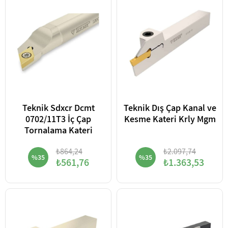
Teknik Sdxcr Dcmt
Teknik Dış Çap Kanal ve
0702/11T3 İç Çap
Kesme Kateri Krly Mgm
Tornalama Kateri
₺864,24
₺2.097,74
%35
%35
₺561,76
₺1.363,53