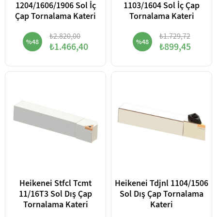
1204/1606/1906 Sol İç
1103/1604 Sol İç Çap
Çap Tornalama Kateri
Tornalama Kateri
₺2.820,00
₺1.729,72
%48
%48
₺1.466,40
₺899,45
Heikenei Stfcl Tcmt
Heikenei Tdjnl 1104/1506
11/16T3 Sol Dış Çap
Sol Dış Çap Tornalama
Tornalama Kateri
Kateri