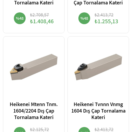
Tornalama Kateri
Çap Tornalama Kateri
₺2.708,57
₺2.413,72
%48
%48
₺1.408,46
₺1.255,13
Heikenei Mtenn Tnm.
Heikenei Tvnnn Vnmg
1604/2204 Dış Çap
1604 Dış Çap Tornalama
Tornalama Kateri
Kateri
₺2.125,72
₺2.413,72