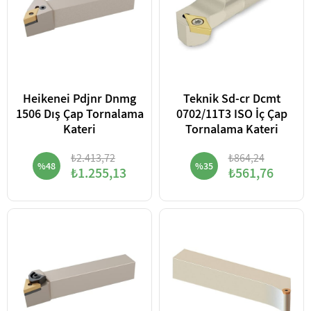
Heikenei Pdjnr Dnmg
Teknik Sd-cr Dcmt
1506 Dış Çap Tornalama
0702/11T3 ISO İç Çap
Kateri
Tornalama Kateri
₺2.413,72
₺864,24
%48
%35
₺1.255,13
₺561,76