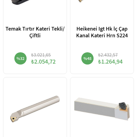
Temak Tırtır Kateri Tekli/
Heikenei Igt Hk İç Çap
Çiftli
Kanal Kateri Hrn S224
₺3.021,65
₺2.432,57
%32
%48
₺2.054,72
₺1.264,94