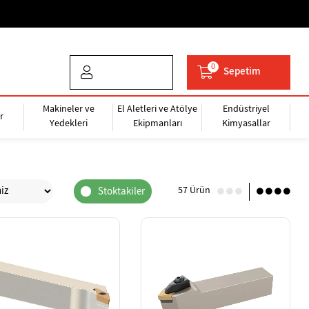
0
Sepetim
Makineler ve
El Aletleri ve Atölye
Endüstriyel
r
Yedekleri
Ekipmanları
Kimyasallar
57 Ürün
Stoktakiler