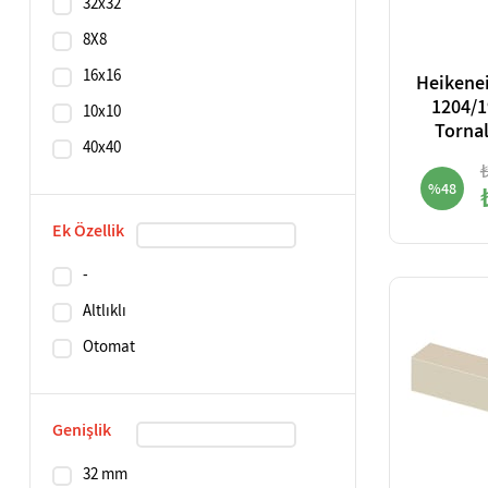
32x32
8X8
16x16
Heikene
1204/1
10x10
Torna
40x40
%48
Ek Özellik
-
Altlıklı
Otomat
Genişlik
32 mm