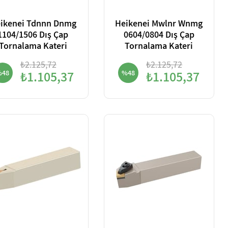
ikenei Tdnnn Dnmg
Heikenei Mwlnr Wnmg
1104/1506 Dış Çap
0604/0804 Dış Çap
Tornalama Kateri
Tornalama Kateri
₺2.125,72
₺2.125,72
%48
₺1.105,37
%48
₺1.105,37