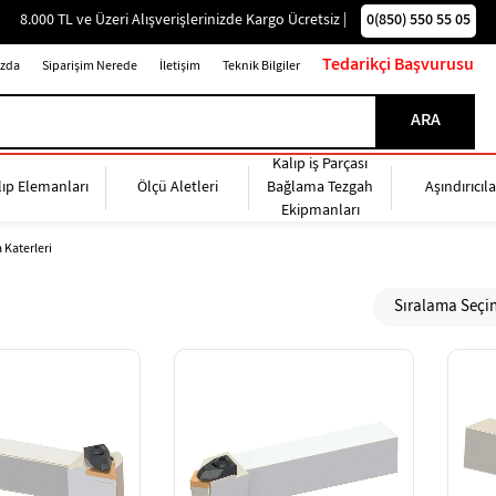
0(850) 550 55 05
8.000 TL ve Üzeri Alışverişlerinizde Kargo Ücretsiz |
Tedarikçi Başvurusu
zda
Siparişim Nerede
İletişim
Teknik Bilgiler
Kalıp iş Parçası
lıp Elemanları
Ölçü Aletleri
Bağlama Tezgah
Aşındırıcıla
Ekipmanları
 Katerleri