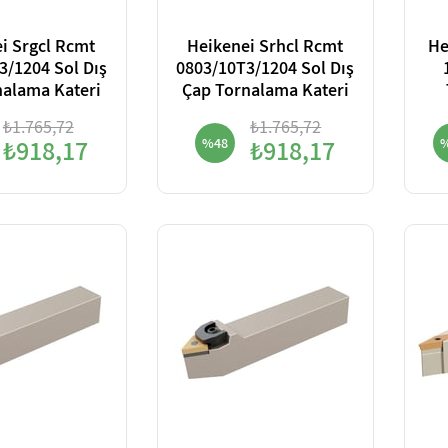
i Srgcl Rcmt
Heikenei Srhcl Rcmt
He
3/1204 Sol Dış
0803/10T3/1204 Sol Dış
nalama Kateri
Çap Tornalama Kateri
₺1.765,72
₺1.765,72
₺918,17
%48
₺918,17