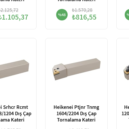
lama Kateri
Tornalama Kateri
₺2.125,72
₺1.570,28
₺1.105,37
%48
₺816,55
i Srhcr Rcmt
Heikenei Ptjnr Tnmg
H
3/1204 Dış Çap
1604/2204 Dış Çap
120
lama Kateri
Tornalama Kateri