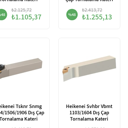
Tornalama Kateri
Çap Tornalama Kateri
₺2.125,72
₺2.413,72
%48
₺1.105,37
%48
₺1.255,13
eikenei Tsknr Snmg
Heikenei Svhbr Vbmt
4/1506/1906 Dış Çap
1103/1604 Dış Çap
Tornalama Kateri
Tornalama Kateri