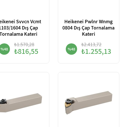
eikenei Svvcn Vcmt
Heikenei Pwlnr Wnmg
1103/1604 Dış Çap
0804 Dış Çap Tornalama
Tornalama Kateri
Kateri
₺1.570,28
₺2.413,72
%48
₺816,55
%48
₺1.255,13