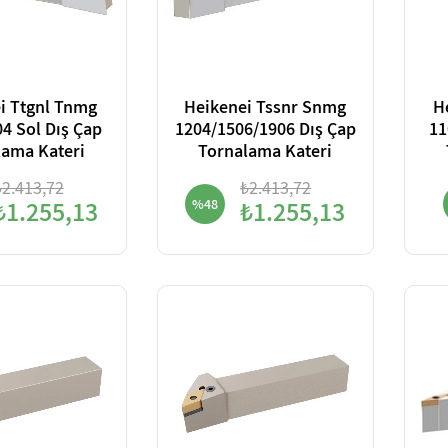
i Ttgnl Tnmg
Heikenei Tssnr Snmg
H
4 Sol Dış Çap
1204/1506/1906 Dış Çap
11
lama Kateri
Tornalama Kateri
₺2.413,72
₺2.413,72
₺1.255,13
%48
₺1.255,13