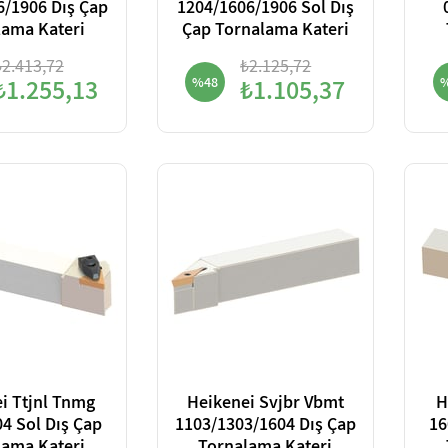
6/1906 Dış Çap
1204/1606/1906 Sol Dış
lama Kateri
Çap Tornalama Kateri
₺2.413,72
₺2.125,72
₺1.255,13
%48
₺1.105,37
i Ttjnl Tnmg
Heikenei Svjbr Vbmt
H
4 Sol Dış Çap
1103/1303/1604 Dış Çap
16