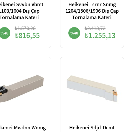
eikenei Svvbn Vbmt
Heikenei Tsrnr Snmg
1103/1604 Dış Çap
1204/1506/1906 Dış Çap
Tornalama Kateri
Tornalama Kateri
₺1.570,28
₺2.413,72
%48
₺816,55
%48
₺1.255,13
ikenei Mwdnn Wnmg
Heikenei Sdjcl Dcmt