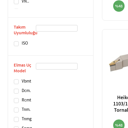
VN..
%48
CN..
WN..
Takım
TC..
Uyumluluğu
CC..
ISO
TP..
SC..
Elmas Uç
Model
Vbmt
Dcm.
Heik
Rcmt
1103/1
Tnm.
Torna
Tnmg
%48