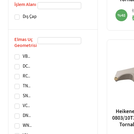
Torna
İşlem Alanı
%48
Dış Çap
Elmas Uç
Geometrisi
VB..
DC..
RC..
TN..
SN..
VC..
Heikene
DN..
0803/10T
Torna
WN..