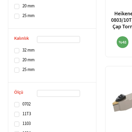
20 mm
Heikene
25 mm
0803/10T
Çap Tor
Kalınlık
%48
32 mm
20 mm
25 mm
Ölçü
0702
11T3
1103