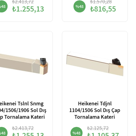
₺2.413,72
₺1.570,28
%48
₺1.255,13
%48
₺816,55
eikenei Tslnl Snmg
Heikenei Tdjnl
04/1506/1906 Sol Dış
1104/1506 Sol Dış Çap
p Tornalama Kateri
Tornalama Kateri
₺2.413,72
₺2.125,72
%48
%48