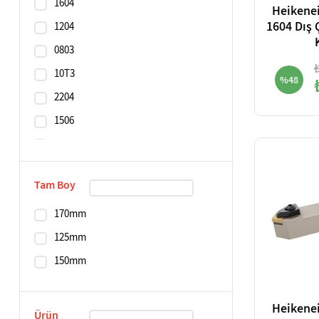
1604
Heikene
1604 Dış
1204
0803
10T3
%48
2204
1506
1906
1104
Tam Boy
0602
170mm
0804
125mm
10
150mm
1606
Heikene
Ürün