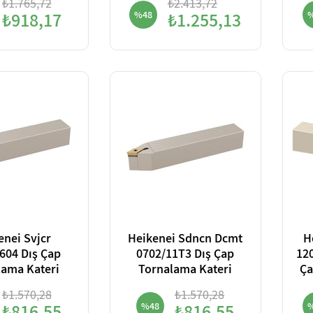
₺1.765,72
₺2.413,72
₺918,17
%48
₺1.255,13
enei Svjcr
Heikenei Sdncn Dcmt
H
604 Dış Çap
0702/11T3 Dış Çap
12
lama Kateri
Tornalama Kateri
Ça
₺1.570,28
₺1.570,28
%48