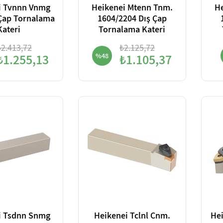
i Tvnnn Vnmg
Heikenei Mtenn Tnm.
H
 Çap Tornalama
1604/2204 Dış Çap
Kateri
Tornalama Kateri
₺2.413,72
₺2.125,72
₺1.255,13
%48
₺1.105,37
i Tsdnn Snmg
Heikenei Tclnl Cnm.
He