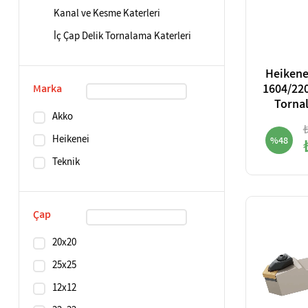
Kanal ve Kesme Katerleri
İç Çap Delik Tornalama Katerleri
Heikene
1604/220
Marka
Torna
Akko
Heikenei
%48
Teknik
Çap
20x20
25x25
12x12