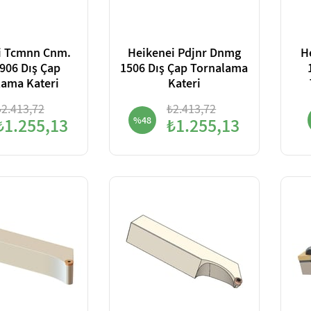
i Tcmnn Cnm.
Heikenei Pdjnr Dnmg
H
906 Dış Çap
1506 Dış Çap Tornalama
lama Kateri
Kateri
₺2.413,72
₺2.413,72
₺1.255,13
%48
₺1.255,13