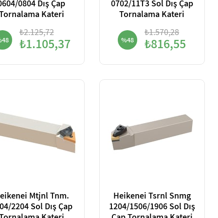
0604/0804 Dış Çap
0702/11T3 Sol Dış Çap
Tornalama Kateri
Tornalama Kateri
₺2.125,72
₺1.570,28
%48
₺1.105,37
%48
₺816,55
eikenei Mtjnl Tnm.
Heikenei Tsrnl Snmg
04/2204 Sol Dış Çap
1204/1506/1906 Sol Dış