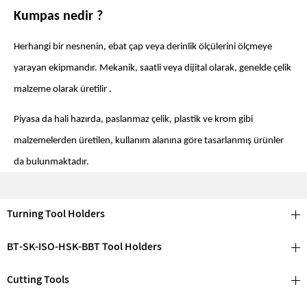
Kumpas nedir ?
Herhangi bir nesnenin, ebat çap veya derinlik ölçülerini ölçmeye
yarayan ekipmandır. Mekanik, saatli veya dijital olarak, genelde çelik
malzeme olarak üretilir .
Piyasa da hali hazırda, paslanmaz çelik, plastik ve krom gibi
malzemelerden üretilen, kullanım alanına göre tasarlanmış ürünler
da bulunmaktadır.
Kumpas nasıl okunur ?
Turning Tool Holders
Standart mekanik kumpaslarda, dış çap veya ebat ölçmek için,
ölçüsü alınacak nesne ön çeneler arasına, iç çap ölçmek için ise arka
BT-SK-ISO-HSK-BBT Tool Holders
çeneler nesnenin içine sıkıştırılır. Sıkıştırma gerçekleştirildikten sonra
Cutting Tools
ön alt çenede bulunan ana çizgi, ana gövde de alt kısım da bulunan