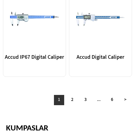
Accud IP67 Digital Caliper
Accud Digital Caliper
1
2
3
...
6
>
KUMPASLAR