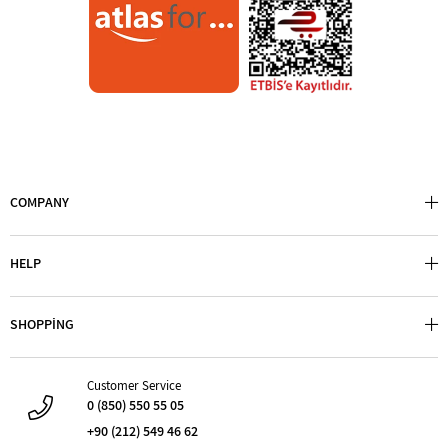
bulunan standartları genelde 150 mm, 200 mm ve 300 mm olup,
çok daha uzun ölçülerine de ülkemizde ulaşabilmekteyiz.
Kumpas neyi ölçer ?
Bu cihazlar ölçü aralıklarına göre, katı ve sabit nesnelerin tümünü
ölçebilmektedir.
COMPANY
Dairesel ürünlerin çaplarını, ürünlerin en, boy ve yüksekliklerini
ayrıca nesnelerinin derinliklerini mm ve inç cinsinden okuyabilirler.
HELP
Basit tip ölçü aletlerinden ayrılmasının en büyük sebepleri, daha
pratik olması, genelde tek el ile kullanılabilmesi ve hassas ölçümler
SHOPPİNG
yapabilmesidir. Bu cihazların geneli mm ölçüsünün 0,01 yani yüzde
birine kadar ölçüm yapabilmektedir.
Customer Service
0 (850) 550 55 05
Nemli ve tozlu ortamlarda bu ölçümlerde aksaklıklar
+90 (212) 549 46 62
yaşanabileceğinden, okuma stabilizasyonu için ürünümüzün daima