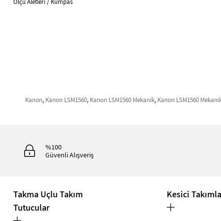
Ölçü Aletleri / Kumpas
Kanon
,
Kanon LSM1560
,
Kanon LSM1560 Mekanik
,
Kanon LSM1560 Mekani
%100
Güvenli Alışveriş
Takma Uçlu Takım
Kesici Takıml
Tutucular