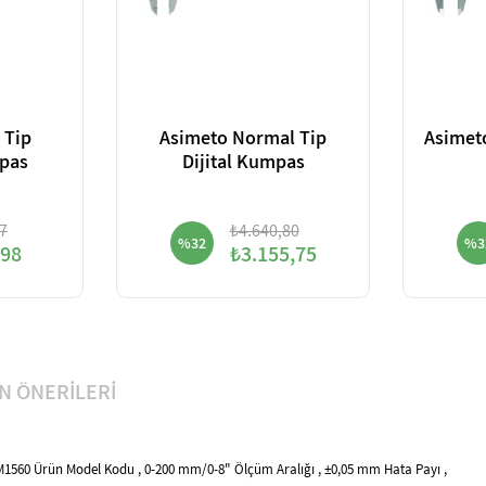
 Tip
Asimeto Normal Tip
Asimeto Fu
pas
Dijital Kumpas
7
₺4.640,80
%32
%3
,98
₺3.155,75
N ÖNERILERI
M1560 Ürün Model Kodu , 0-200 mm/0-8" Ölçüm Aralığı , ±0,05 mm Hata Payı ,