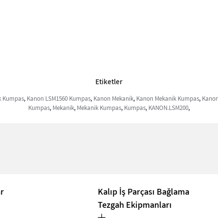
Etiketler
k Kumpas
,
Kanon LSM1560 Kumpas
,
Kanon Mekanik
,
Kanon Mekanik Kumpas
,
Kano
Kumpas
,
Mekanik
,
Mekanik Kumpas
,
Kumpas
,
KANON.LSM200
,
ar
Kalıp İş Parçası Bağlama
Tezgah Ekipmanları