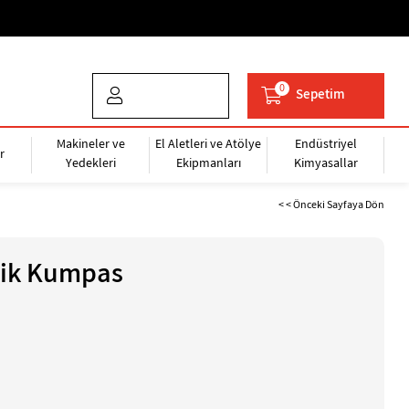
0
Sepetim
Makineler ve
El Aletleri ve Atölye
Endüstriyel
r
Yedekleri
Ekipmanları
Kimyasallar
< < Önceki Sayfaya Dön
ik Kumpas