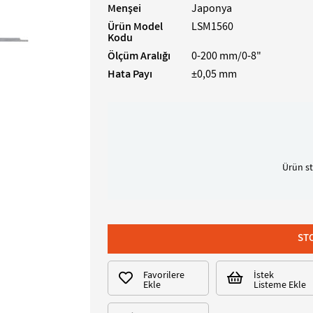
Menşei
Japonya
Ürün Model
LSM1560
Kodu
Ölçüm Aralığı
0-200 mm/0-8"
Hata Payı
±0,05 mm
Ürün st
Favorilere
İstek
Ekle
Listeme Ekle