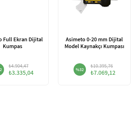
ll Ekran Dijital
Asimeto 0-20 mm Dijital
Kumpas
Model Kaynakçı Kumpası
₺4.904,47
₺10.395,76
2
%32
₺3.335,04
₺7.069,12