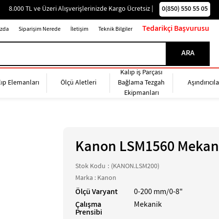
0(850) 550 55 05
8.000 TL ve Üzeri Alışverişlerinizde Kargo Ücretsiz |
Tedarikçi Başvurusu
zda
Siparişim Nerede
İletişim
Teknik Bilgiler
Kalıp iş Parçası
lıp Elemanları
Ölçü Aletleri
Bağlama Tezgah
Aşındırıcıla
Ekipmanları
Kanon LSM1560 Mekan
Stok Kodu
(KANON.LSM200)
Marka
:
Kanon
Ölçü Varyant
0-200 mm/0-8"
Çalışma
Mekanik
Prensibi