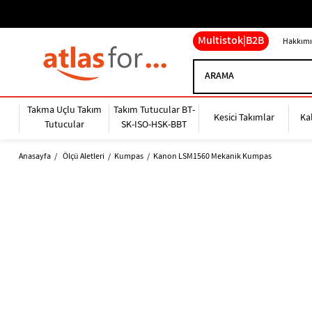
Multistok|B2B
Hakkımı
Takma Uçlu Takım
Takım Tutucular BT-
Kesici Takımlar
Ka
Tutucular
SK-ISO-HSK-BBT
Anasayfa
Ölçü Aletleri
Kumpas
Kanon LSM1560 Mekanik Kumpas