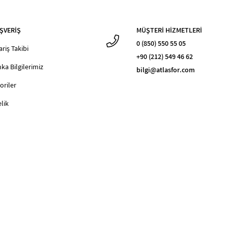
ŞVERİŞ
MÜŞTERİ HİZMETLERİ
0 (850) 550 55 05
ariş Takibi
+90 (212) 549 46 62
ka Bilgilerimiz
bilgi@atlasfor.com
oriler
lik