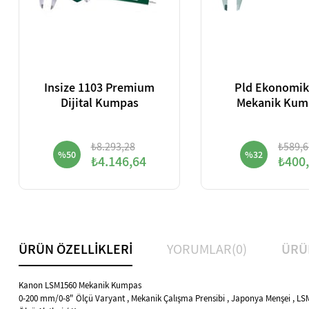
Insize 1103 Premium
Pld Ekonomik
Dijital Kumpas
Mekanik Kum
₺8.293,28
₺589,6
%50
%32
₺4.146,64
₺400
ÜRÜN ÖZELLIKLERI
YORUMLAR
(0)
ÜRÜ
Kanon LSM1560 Mekanik Kumpas
0-200 mm/0-8" Ölçü Varyant , Mekanik Çalışma Prensibi , Japonya Menşei , LS