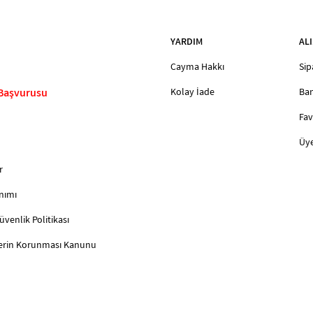
YARDIM
ALI
Cayma Hakkı
Sip
 Başvurusu
Kolay İade
Ban
Fav
Üye
r
nımı
Güvenlik Politikası
ilerin Korunması Kanunu