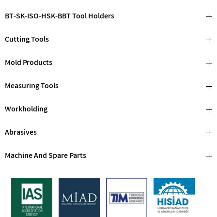
Başlığı
,
Xnex 0806 Başlığı
,
Xnex Vndrt
,
Xnex Vndrt Tarama
,
Xnex Vndrt
BT-SK-ISO-HSK-BBT Tool Holders
Tarama Başlığı
,
Xnex Vndrt Başlığı
,
Xnex Tarama
,
Xnex Tarama Başlığı
,
Xnex Başlığı
,
0806
,
0806 Vndrt
,
Cutting Tools
Mold Products
Measuring Tools
Workholding
Abrasives
Machine And Spare Parts