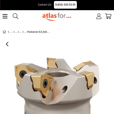
Contact Us!
0(850) 550 55 05
Heikenei 63,0x5 Xnex 0806 Vndrt Face Milling Cutter