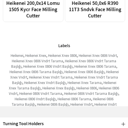
Heikenei 200,0x14 Lomu
Heikenei 50,0x6 R390
1505 Kycr Face Milling
11T3 Sndvk Face Milling
Cutter
Cutter
Labels
Heikenei
,
Heikenei Xnex
,
Heikenei Xnex 0806
,
Heikenei Xnex 0806 Vndrt
,
Heikenei Xnex 0806 Vndrt Tarama
,
Heikenei Xnex 0806 Vndrt Tarama
Başlığı
,
Heikenei Xnex 0806 Vndrt Başlığı
,
Heikenei Xnex 0806 Tarama
,
Heikenei Xnex 0806 Tarama Başlığı
,
Heikenei Xnex 0806 Başlığı
,
Heikenei
Xnex Vndrt
,
Heikenei Xnex Vndrt Tarama
,
Heikenei Xnex Vndrt Tarama
Başlığı
,
Heikenei Xnex Vndrt Başlığı
,
Heikenei Xnex Tarama
,
Heikenei
Xnex Tarama Başlığı
,
Heikenei Xnex Başlığı
,
Heikenei 0806
,
Heikenei 0806
Vndrt
,
Heikenei 0806 Vndrt Tarama
,
Heikenei 0806 Vndrt Tarama Başlığı
,
Heikenei 0806 Vndrt Başlığı
,
Heikenei 0806 Tarama
,
Heikenei 0806
Tarama Başlığı
,
Heikenei 0806 Başlığı
,
Heikenei Vndrt
,
Heikenei Vndrt
Tarama
,
Heikenei Vndrt Tarama Başlığı
,
Heikenei Vndrt Başlığı
,
Heikenei
Tarama
,
Heikenei Tarama Başlığı
,
Heikenei Başlığı
,
Xnex
,
Xnex 0806
,
Xnex 0806 Vndrt
,
Xnex 0806 Vndrt Tarama
,
Xnex 0806 Vndrt Tarama
Turning Tool Holders
Başlığı
,
Xnex 0806 Vndrt Başlığı
,
Xnex 0806 Tarama
,
Xnex 0806 Tarama