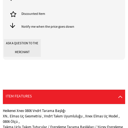
Discounted Item
Notify me when the price goes down
ASK A QUESTION TO THE
MERCHANT
ITEM FEATURES
Heikenei Xnex 0806 Vndrt Tarama Başlığı
XN.. Elmas Uç Geometrisi , Vndrt Takım Uyumluluğu , Xnex Elmas Uç Model ,
0806 Ölçü ,
Takma Uçlu Takım Tutucular / Frezeleme Tarama Başlıkları / Yüzey Frezeleme